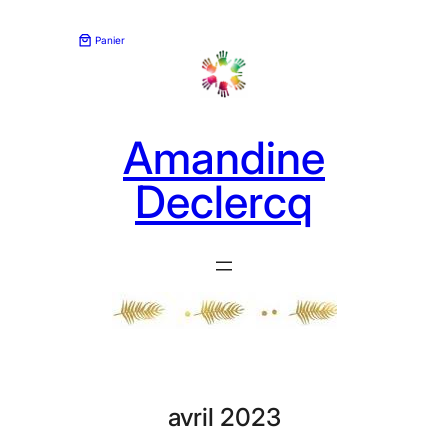
Aller
au
Panier
contenu
Amandine
Declercq
avril 2023