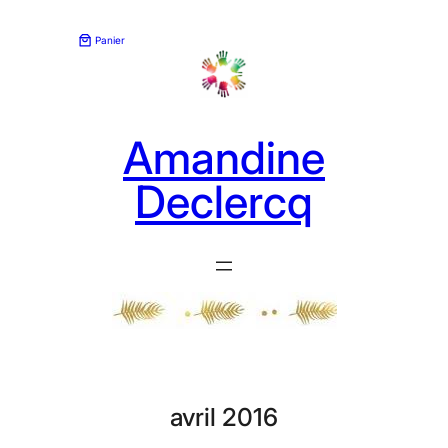
Aller
au
Panier
contenu
Amandine
Declercq
avril 2016